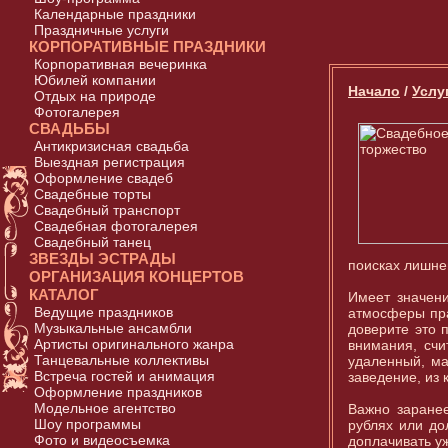
Календарные праздники
Праздничные услуги
КОРПОРАТИВНЫЕ ПРАЗДНИКИ
Корпоративная вечеринка
Юбилей компании
Начало
/
Услу
Отдых на природе
Фотогалерея
СВАДЬБЫ
Антикризисная свадьба
Выездная регистрация
Оформление свадеб
Свадебные торты
Свадебный транспорт
Свадебная фотогалерея
Свадебный танец
ЗВЕЗДЫ ЭСТРАДЫ
поисках лишнег
ОРГАНИЗАЦИЯ КОНЦЕРТОВ
КАТАЛОГ
Имеет значен
Ведущие праздников
атмосферы пра
Музыкальные ансамбли
доверите это 
Артисты оригинального жанра
внимания, счи
Танцевальные коллективы
удаленный, ма
Встреча гостей и анимация
заведение, из 
Оформление праздников
Модельное агентство
Важно заранее
Шоу программы
рублях или до
Фото и видеосъемка
доплачивать уж