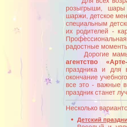
Для всех возраст
розыгрыши, шары
шаржи, детское мен
специальным детски
их родителей - ка
Профессиональна
радостные моменты
Дорогие мамы и
агентство «Арте
праздника и для 
окончание учебного
все это - важные 
праздник станет лу
Несколько варианто
Детский праздн