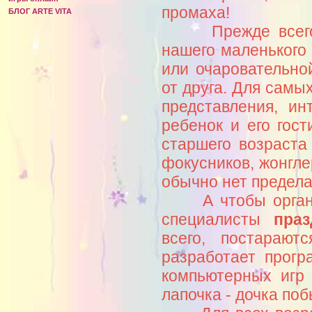
промаха!
БЛОГ ARTE VITA
Прежде всего, м
нашего маленького 
или очаровательно
от друга. Для сам
представления, и
ребенок и его гост
старшего возраста
фокусников, жонгле
обычно нет предела
А чтобы организо
специалисты
праз
всего, постарают
разработает прог
компьютерных игр 
лапочка - дочка по