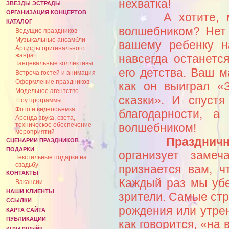
нехватка!
ЗВЕЗДЫ ЭСТРАДЫ
ОРГАНИЗАЦИЯ КОНЦЕРТОВ
А хотите, мы п
КАТАЛОГ
волшебником? Нет
Ведущие праздников
Музыкальные ансамбли
вашему ребенку н
Артисты оригинального
жанра
навсегда останет
Танцевальные коллективы
его детства. Ваш м
Встреча гостей и анимация
Оформление праздников
как он выиграл «
Модельное агентство
сказки». И спустя
Шоу программы
Фото и видеосъемка
благодарности, 
Аренда звука, света,
техническое обеспечение
волшебником!
мероприятий
Праздничн
СЦЕНАРИИ ПРАЗДНИКОВ
ПОДАРКИ
организует заме
Текстильные подарки на
свадьбу
признается вам, 
КОНТАКТЫ
Каждый раз мы убе
Вакансии
НАШИ КЛИЕНТЫ
зрители. Самые стр
ССЫЛКИ
рождения или утре
КАРТА САЙТА
ПУБЛИКАЦИИ
как говорится, «на
игры онлайн